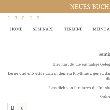
NEUES BUCH: 
Zum
Facebook
Instagram
YouTube
WhatsApp
E-
Inhalt
Mail
springen
HOME
SEMINARE
TERMINE
MEINE A
Semi
Hier hast du die einmalige Gele
Lerne und entwickle dich in deinem Rhythmus, genau dan
di
Lass dich von ihr durch die Inhal
Sofor