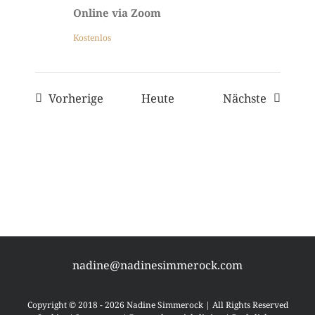
Online via Zoom
Kostenlos
Veranstaltungen
Veransta
Vorherige
Heute
Nächste
nadine@nadinesimmerock.com
Copyright © 2018 - 2026 Nadine Simmerock | All Rights Reserved