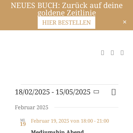
NEUES BUCH: Zurück auf deine
goldene Zeitlinie
HIER BESTELLEN
Veranst
18/02/2025
 - 
15/05/2025
Liste
Suche
Veransta
Ansicht
Datum
Navigat
Suche
Februar 2025
wählen.
und
Februar 19, 2025 von 18:00
-
21:00
MI.
19
Ansichte
Mediumship Abend