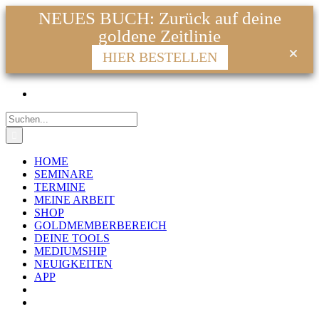
NEUES BUCH: Zurück auf deine
goldene Zeitlinie
HIER BESTELLEN
Zum
Facebook
Instagram
YouTube
WhatsApp
E-
Inhalt
Mail
springen
Suche
nach:
HOME
SEMINARE
TERMINE
MEINE ARBEIT
SHOP
GOLDMEMBERBEREICH
DEINE TOOLS
MEDIUMSHIP
NEUIGKEITEN
APP