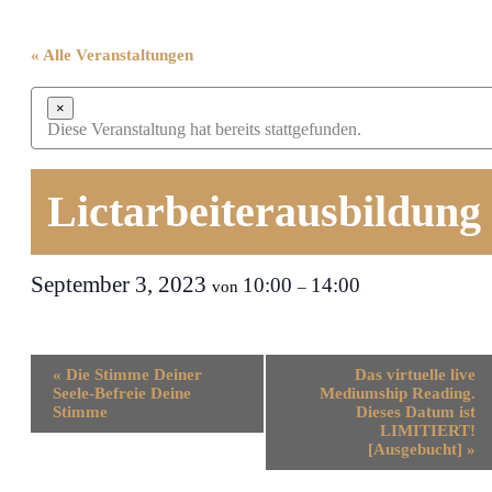
« Alle Veranstaltungen
×
Diese Veranstaltung hat bereits stattgefunden.
Lictarbeiterausbildung
September 3, 2023
10:00
14:00
von
–
Veranstaltung-
«
Die Stimme Deiner
Das virtuelle live
Navigation
Seele-Befreie Deine
Mediumship Reading.
Stimme
Dieses Datum ist
LIMITIERT!
[Ausgebucht]
»