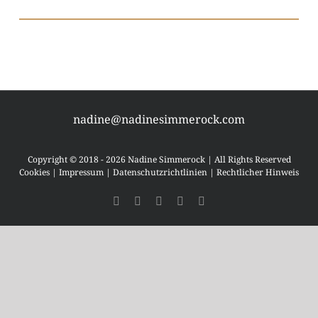
nadine@nadinesimmerock.com
Copyright © 2018 - 2026 Nadine Simmerock | All Rights Reserved
Cookies
|
Impressum
|
Datenschutzrichtlinien
|
Rechtlicher Hinweis