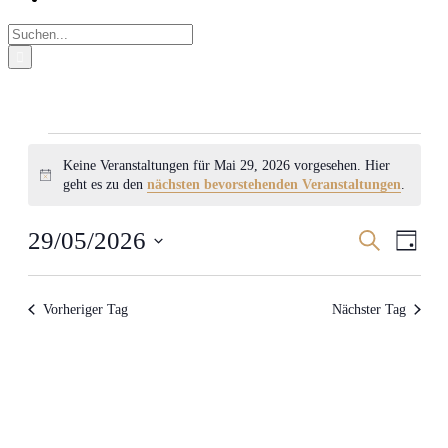
Suche
nach:
Veranstaltungen
Keine Veranstaltungen für Mai 29, 2026 vorgesehen. Hier
für
Hinweis
geht es zu den
nächsten bevorstehenden Veranstaltungen
.
Mai
29,
Veranstal
Veran
29/05/2026
Suche
Tag
2026
Ansic
Suche
Datum
Navig
wählen.
und
Vorheriger Tag
Nächster Tag
Ansichten
Navigati