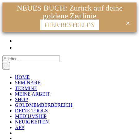
NEUES BUCH: Zurück auf deine
goldene Zeitlinie
HIER BESTELLEN
Zum
Facebook
Instagram
YouTube
WhatsApp
E-
Inhalt
Mail
springen
Suche
nach:
HOME
SEMINARE
TERMINE
MEINE ARBEIT
SHOP
GOLDMEMBERBEREICH
DEINE TOOLS
MEDIUMSHIP
NEUIGKEITEN
APP