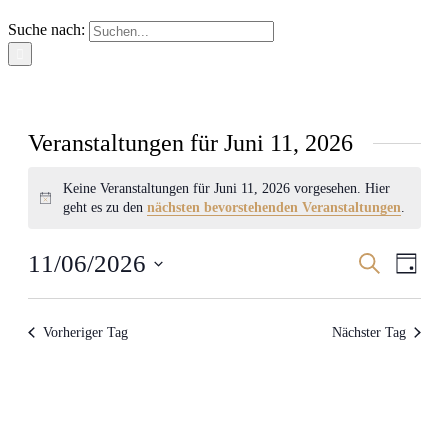
Suche nach:
Veranstaltungen für Juni 11, 2026
Keine Veranstaltungen für Juni 11, 2026 vorgesehen. Hier
Hinweis
geht es zu den
nächsten bevorstehenden Veranstaltungen
.
Veranstal
Veran
11/06/2026
Suche
Tag
Ansic
Suche
Datum
Navig
wählen.
und
Vorheriger Tag
Nächster Tag
Ansichten
Navigati