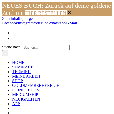
NEUES BUCH: Zurück auf deine goldene
Zeitlinie
HIER BESTELLEN
Zum Inhalt springen
Facebook
Instagram
YouTube
WhatsApp
E-Mail
Suche nach:
HOME
SEMINARE
TERMINE
MEINE ARBEIT
SHOP
GOLDMEMBERBEREICH
DEINE TOOLS
MEDIUMSHIP
NEUIGKEITEN
APP