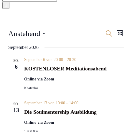
nach:
Veranstaltungen
Veranstal
Veran
Anstehend
Suche
Liste
Ansic
Suche
Datum
Navig
wählen.
September 2026
und
Ansichten
September 6 von 20:00
-
20:30
SO.
Navigati
6
KOSTENLOSER Meditationsabend
Online via Zoom
Kostenlos
September 13 von 10:00
-
14:00
SO.
13
Die Soulmentorship Ausbildung
Online via Zoom
1,800.00€