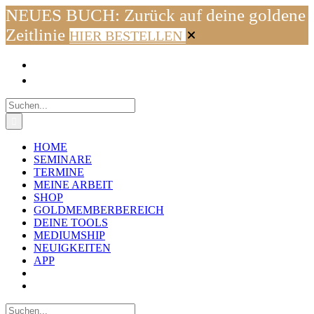
NEUES BUCH: Zurück auf deine goldene
Zeitlinie
HIER BESTELLEN
Zum
Facebook
Instagram
YouTube
WhatsApp
E-
Inhalt
Mail
springen
Suche
nach:
HOME
SEMINARE
TERMINE
MEINE ARBEIT
SHOP
GOLDMEMBERBEREICH
DEINE TOOLS
MEDIUMSHIP
NEUIGKEITEN
APP
Suche