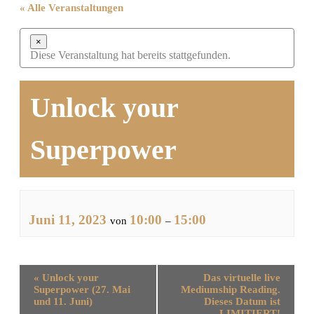
« Alle Veranstaltungen
×
Diese Veranstaltung hat bereits stattgefunden.
Unlock your
Superpower
Juni 11, 2023
10:00
15:00
von
–
Veranstaltung-
«
Unlock your
Das virtuelle live
Navigation
Superpower (27. Mai
Mediumship Reading.
und 11. Juni)
Dieses Datum ist
LIMITIERT!