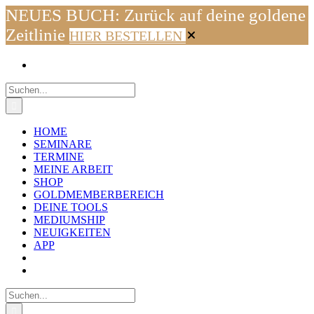
NEUES BUCH: Zurück auf deine goldene
Zeitlinie
HIER BESTELLEN
Zum
Facebook
Instagram
YouTube
WhatsApp
E-
Inhalt
Mail
springen
Suche
nach:
HOME
SEMINARE
TERMINE
MEINE ARBEIT
SHOP
GOLDMEMBERBEREICH
DEINE TOOLS
MEDIUMSHIP
NEUIGKEITEN
APP
Suche
nach: