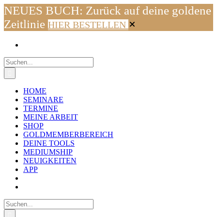
NEUES BUCH: Zurück auf deine goldene
Zeitlinie
HIER BESTELLEN
Zum
Facebook
Instagram
YouTube
WhatsApp
E-
Inhalt
Mail
springen
Suche
nach:
HOME
SEMINARE
TERMINE
MEINE ARBEIT
SHOP
GOLDMEMBERBEREICH
DEINE TOOLS
MEDIUMSHIP
NEUIGKEITEN
APP
Suche
nach: