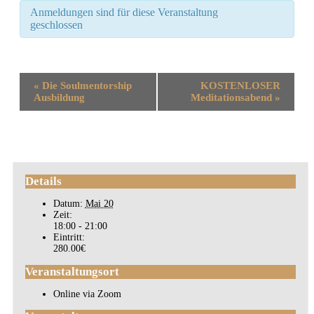
Anmeldungen sind für diese Veranstaltung
geschlossen
Veranstaltung-
«
Die Soulmentorship
KOSTENLOSER
Navigation
Ausbildung
Meditationsabend
»
Details
Datum:
Mai 20
Zeit:
18:00 - 21:00
Eintritt:
280.00€
Veranstaltungsort
Online via Zoom