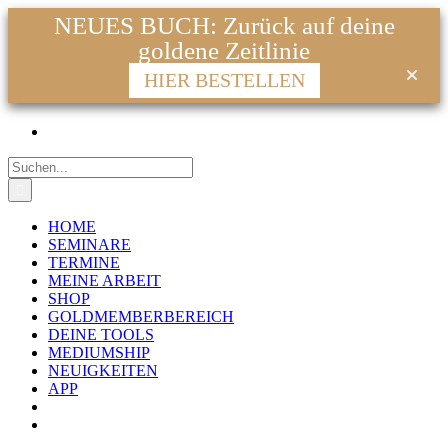
NEUES BUCH: Zurück auf deine
goldene Zeitlinie
HIER BESTELLEN
Zum
Facebook
Instagram
YouTube
WhatsApp
E-
Inhalt
Mail
springen
Suche
nach:
HOME
SEMINARE
TERMINE
MEINE ARBEIT
SHOP
GOLDMEMBERBEREICH
DEINE TOOLS
MEDIUMSHIP
NEUIGKEITEN
APP