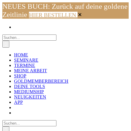
NEUES BUCH: Zurück auf deine goldene
Zeitlinie
HIER BESTELLEN
Zum
Facebook
Instagram
YouTube
WhatsApp
E-
Inhalt
Mail
springen
Suche
nach:
HOME
SEMINARE
TERMINE
MEINE ARBEIT
SHOP
GOLDMEMBERBEREICH
DEINE TOOLS
MEDIUMSHIP
NEUIGKEITEN
APP
Suche
nach: