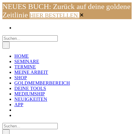
NEUES BUCH: Zurück auf deine goldene
Zeitlinie
HIER BESTELLEN
Zum
Facebook
Instagram
YouTube
WhatsApp
E-
Inhalt
Mail
springen
Suche
nach:
HOME
SEMINARE
TERMINE
MEINE ARBEIT
SHOP
GOLDMEMBERBEREICH
DEINE TOOLS
MEDIUMSHIP
NEUIGKEITEN
APP
Suche
nach: