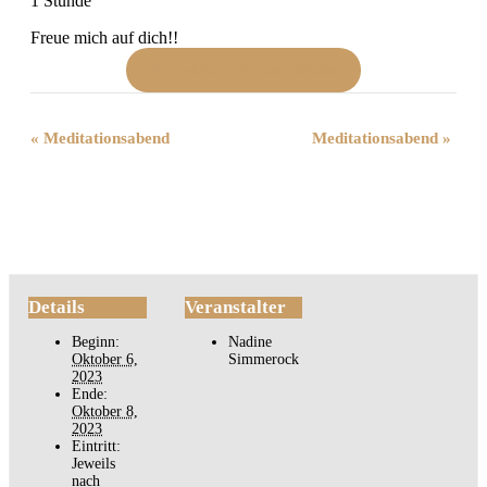
1 Stunde
Freue mich auf dich!!
Anmeldung für das nächste
Veranstaltung-
«
Meditationsabend
Meditationsabend
»
Navigation
Details
Veranstalter
Beginn:
Nadine
Oktober 6,
Simmerock
2023
Ende:
Oktober 8,
2023
Eintritt:
Jeweils
nach