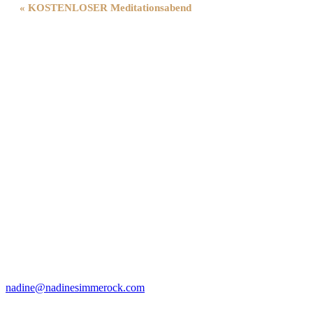
Veranstaltung-
«
KOSTENLOSER Meditationsabend
Navigation
nadine@nadinesimmerock.com