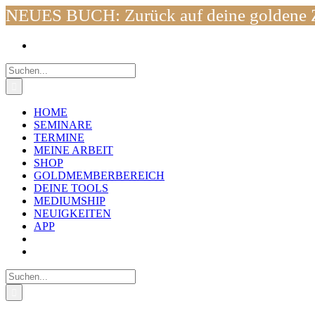
NEUES BUCH: Zurück auf deine goldene Z
Zum
Facebook
Instagram
YouTube
WhatsApp
E-
Inhalt
Mail
springen
Suche
nach:
HOME
SEMINARE
TERMINE
MEINE ARBEIT
SHOP
GOLDMEMBERBEREICH
DEINE TOOLS
MEDIUMSHIP
NEUIGKEITEN
APP
Suche
nach: